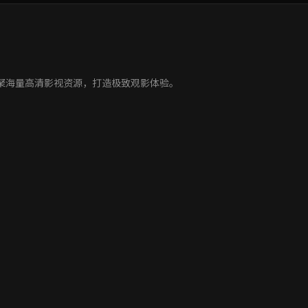
场，用旋律点燃激情。
热血赛场不缺席。
用心感受每一天。
聚海量高清影视资源，打造极致观影体验。