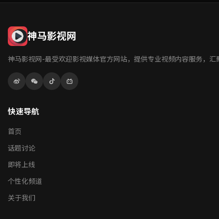
体育竞技
4.6万 订阅
12300 视频
订阅频道
演唱会、音乐节、MV制作幕后，音乐爱好者的专属频道。神马影视网音乐现
生活美学
1.6万 订阅
2890 视频
订阅频道
国内外顶级赛事集锦，运动精彩瞬间，专业解说分析。神马影视网体育竞技，
2.1万 订阅
4560 视频
订阅频道
美食、旅行、手工、家居，发现生活中的美好与灵感。神马影视网生活美学，
1.8万 订阅
6780 视频
订阅频道
神马影视网
98.0万 订阅
2340 视频
订阅频道
订阅频道
订阅频道
神马影视网-最受欢迎影视媒体官方网站，提供专业视频内容服务，汇
快速导航
首页
话题讨论
即将上线
个性化频道
关于我们