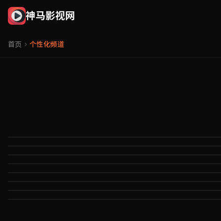
神马影视网
首页
个性化频道
电影
电视剧
电影天
综艺
剧集追剧
动漫
汇集全球经典与热门电影，提供最全面的影视资源服务，涵盖院线大片、独立
综艺大观
纪录片
热播剧集一网打尽，从国产精品到海外热剧，实时更新，高清播放。神马影视
动漫世界
音乐
2.8万 订阅
5
热门综艺节目全收录，选秀、真人秀、脱口秀、竞技类节目应有尽有。神马影
纪录时光
体育
3.2万 订阅
8920 视频
国漫日漫欧美动画全覆盖，热血、治愈、悬疑各类风格一网打尽。神马影视网
音乐现场
生活
1.9万 订阅
3450 视频
订阅频
探索世界，记录真实。自然、人文、历史、科技全方位纪录片资源。神马影视