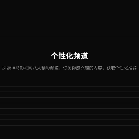
个性化频道
探索神马影视网八大精彩频道，订阅你感兴趣的内容，获取个性化推荐
地
电影、经典老片等多个分类。神马影视网电影天地，让每一帧都精彩。
网剧集频道，精彩剧集不错过。
680 视频
视网综艺大观，笑点泪点全都有。
动漫世界，二次元爱好者的天堂。
道
网纪录时光，用镜头讲述真实故事。