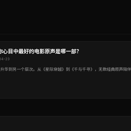
你心目中最好的电影原声是哪一部？
04-23
影升华到另一个层次。从《星际穿越》到《千与千寻》，无数经典原声陪